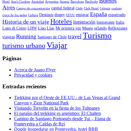
Buenos
Hotel
Ann's Cookies
Ansiedad
Argentina
Austria
Barcelona
Bariloche
Aires
capital federal
Campo de concentración
Chile
Club Hotel
Colonia
cookies
España
Destinos
disney
emigrar
expatriado
cruce de los andes
Cultura
EEUU
Hoteles
Historia de un viaje
Inmigración
Inmigrante
Italia
Lago di Como
LHW
Llao Llao
Mi primera vez
Museo
orlando
Reflexiones
Turismo
Running
travel
viajeras
Santiago de Chile
Viajar
turismo urbano
Páginas
Acerca de Juano Flyer
Privacidad y cookies
Entradas recientes
Trekking por el Oeste de EE.UU.: de Las Vegas al Grand
Canyon y Zion National Park
Visitando Trevelin en la fiesta de los Tulipanes
El paraíso del trekking es argentino: El Chalten
Camino de Santiago Portugués desde Tui – Etapa de
Pontevedra a Caldas de Rei
Donde hospedarse en Pontevedra, hotel BBB