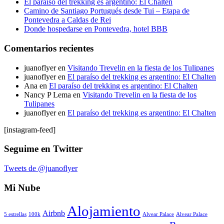
El paraíso del trekking es argentino: El Chalten
Camino de Santiago Portugués desde Tui – Etapa de
Pontevedra a Caldas de Rei
Donde hospedarse en Pontevedra, hotel BBB
Comentarios recientes
juanoflyer
en
Visitando Trevelin en la fiesta de los Tulipanes
juanoflyer
en
El paraíso del trekking es argentino: El Chalten
Ana
en
El paraíso del trekking es argentino: El Chalten
Nancy P Lema
en
Visitando Trevelin en la fiesta de los
Tulipanes
juanoflyer
en
El paraíso del trekking es argentino: El Chalten
[instagram-feed]
Seguime en Twitter
Tweets de @juanoflyer
Mi Nube
Alojamiento
Airbnb
5 estrellas
100k
Alvear Palace
Alvear Palace