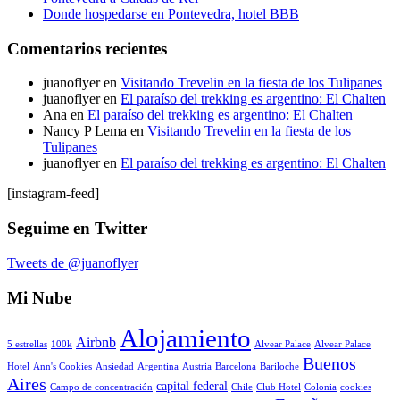
Donde hospedarse en Pontevedra, hotel BBB
Comentarios recientes
juanoflyer
en
Visitando Trevelin en la fiesta de los Tulipanes
juanoflyer
en
El paraíso del trekking es argentino: El Chalten
Ana
en
El paraíso del trekking es argentino: El Chalten
Nancy P Lema
en
Visitando Trevelin en la fiesta de los
Tulipanes
juanoflyer
en
El paraíso del trekking es argentino: El Chalten
[instagram-feed]
Seguime en Twitter
Tweets de @juanoflyer
Mi Nube
Alojamiento
Airbnb
5 estrellas
100k
Alvear Palace
Alvear Palace
Buenos
Hotel
Ann's Cookies
Ansiedad
Argentina
Austria
Barcelona
Bariloche
Aires
capital federal
Campo de concentración
Chile
Club Hotel
Colonia
cookies