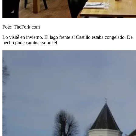
Foto: TheFork.com
Lo visité en invierno. El lago frente al Castillo estaba congelado. De
hecho pude caminar sobre el.