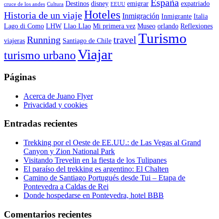
España
Destinos
disney
emigrar
expatriado
cruce de los andes
Cultura
EEUU
Hoteles
Historia de un viaje
Inmigración
Inmigrante
Italia
Lago di Como
LHW
Llao Llao
Mi primera vez
Museo
orlando
Reflexiones
Turismo
Running
travel
viajeras
Santiago de Chile
Viajar
turismo urbano
Páginas
Acerca de Juano Flyer
Privacidad y cookies
Entradas recientes
Trekking por el Oeste de EE.UU.: de Las Vegas al Grand
Canyon y Zion National Park
Visitando Trevelin en la fiesta de los Tulipanes
El paraíso del trekking es argentino: El Chalten
Camino de Santiago Portugués desde Tui – Etapa de
Pontevedra a Caldas de Rei
Donde hospedarse en Pontevedra, hotel BBB
Comentarios recientes