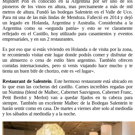
Mijndert Pon es conocido en la Argentina por ser uno de los
pioneros de los vinos en altura, mas precisamente a más de mil
metros de altura. Fundó las bodegas Salentein en el Valle de Uco.
Para mi una de las más lindas de Mendoza. Falleció en 2014 y dejó
un legado en Holanda, Argentina y Australia. Consideraba a la
Argentina como su «segunda patria» y esto se ve claramente
reflejado en el Castillo, hoy utilizado para casamientos y eventos
empresariales, y en sus 2 restaurantes.
Es por eso que si estás viviendo en Holanda o de visita por la zona,
te recomiendo visitar este lugar donde podrás comer y disfrutar de
un almuerzo o cena de estilo bien argentino. También ofrecen
comidas internacionales, pero si venis viajando hace mucho y te
tienta un buen bife de chorizo, este es «el lugar».
Restaurant de Salentein
. Este hermoso restaurante está ubicado en
lo que eran las cocheras del castillo. Carnes increíbles regadas por
un Numina (blend de Malbec, Cabernet Sauvignon, Cabernet Franc,
Petit Berdot y Merlot) van a quedar fijados en tu cabeza para
siempre. También un excelente Malbec de la Bodegas Salentein te
harán sentir como en casa. De martes a viernes abre solo al mediodía
y los sábados al mediodía y a la noche.