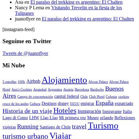
Ana
en
El paraíso del trekking es argentino: El Chalten
Nancy P Lema
en
Visitando Trevelin en la fiesta de los
Tulipanes
juanoflyer
en
El paraíso del trekking es argentino: El Chalten
[instagram-feed]
Seguime en Twitter
Tweets de @juanoflyer
Mi Nube
Alojamiento
Airbnb
5 estrellas
100k
Alvear Palace
Alvear Palace
Buenos
Hotel
Ann's Cookies
Ansiedad
Argentina
Austria
Barcelona
Bariloche
Aires
capital federal
Campo de concentración
Chile
Club Hotel
Colonia
cookies
España
Destinos
disney
emigrar
expatriado
cruce de los andes
Cultura
EEUU
Hoteles
Historia de un viaje
Inmigración
Inmigrante
Italia
Lago di Como
LHW
Llao Llao
Mi primera vez
Museo
orlando
Reflexiones
Turismo
Running
travel
viajeras
Santiago de Chile
Viajar
turismo urbano